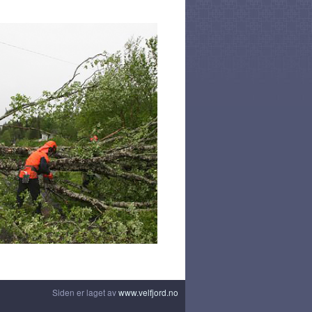
Siden er laget av
www.velfjord.no