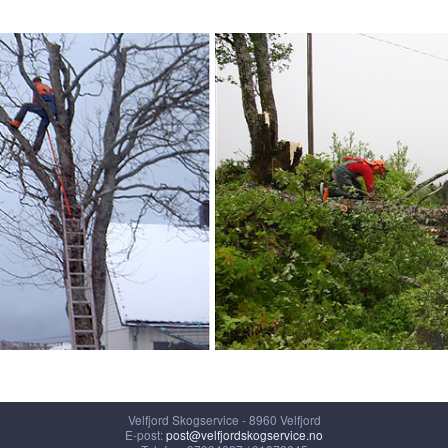
GENHET
BILDER
LINKER
KONTAKT
Velfjord Skogservice - 8960 Velfjord
E-post:
post@velfjordskogservice.no