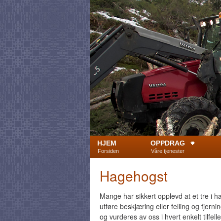
HJEM
OPPDRAG
Forsiden
Våre tjenester
Hagehogst
Mange har sikkert opplevd at et tre i hage
utføre beskjæring eller felling og fjer
og vurderes av oss i hvert enkelt tilfelle