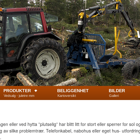
PRODUKTER
BELIGGENHET
BILDER
Vedsalg - juletre mm
Kartoversikt
Galleri
n eller ved hytta ”plutselig” har blitt litt for stort eller sperrer for sol
ning av slike problemtrær. Telefonkabel, nabohus eller eget hus- utfordr
.